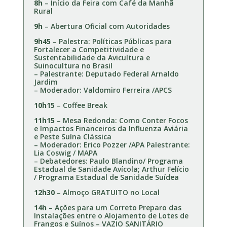
8h
– Início da Feira com Café da Manhã
Rural
9h
– Abertura Oficial com Autoridades
9h45
– Palestra: Políticas Públicas para
Fortalecer a Competitividade e
Sustentabilidade da Avicultura e
Suinocultura no Brasil
– Palestrante: Deputado Federal Arnaldo
Jardim
– Moderador: Valdomiro Ferreira /APCS
10h15
– Coffee Break
11h15
– Mesa Redonda: Como Conter Focos
e Impactos Financeiros da Influenza Aviária
e Peste Suína Clássica
– Moderador: Erico Pozzer /APA Palestrante:
Lia Coswig / MAPA
– Debatedores: Paulo Blandino/ Programa
Estadual de Sanidade Avícola; Arthur Felício
/ Programa Estadual de Sanidade Suídea
12h30
– Almoço GRATUITO no Local
14h
– Ações para um Correto Preparo das
Instalações entre o Alojamento de Lotes de
Frangos e Suínos – VAZIO SANITÁRIO